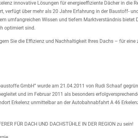
elenz innovative Lösungen für energieeffiziente Dächer in die 
t, verfügt über mehr als 20 Jahre Erfahrung in der Baustoff- un
iesem umfangreichen Wissen und tiefem Marktverständnis biete
h optimiert sind.
igern Sie die Effizienz und Nachhaltigkeit Ihres Dachs – für ein
baustoffe GmbH” wurde am 21.04.2011 von Rudi Schaaf gegrün
egleitet und im Februar 2011 als besonders erfolgversprechend
ndort Erkelenz unmittelbar an der Autobahnabfahrt A 46 Erkelenz
LIEFERER FÜR DACH UND DACHSTÜHLE IN DER REGION zu sein!
rgie