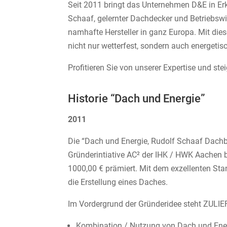
Seit 2011 bringt das Unternehmen D&E in Erk
Schaaf, gelernter Dachdecker und Betriebswir
namhafte Hersteller in ganz Europa. Mit d
nicht nur wetterfest, sondern auch energetisc
Profitieren Sie von unserer Expertise und ste
Historie “Dach und Energie”
2011
Die “Dach und Energie, Rudolf Schaaf Dach
Gründerintiative AC² der IHK / HWK Aachen b
1000,00 € prämiert. Mit dem exzellenten Sta
die Erstellung eines Daches.
Im Vordergrund der Gründeridee steht ZU
Kombination / Nutzung von Dach und Ene