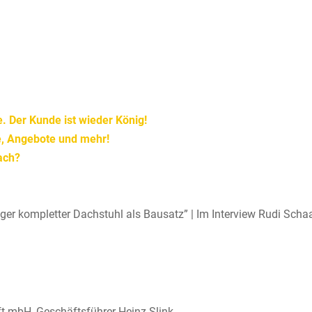
e. Der Kunde ist wieder König!
se, Angebote und mehr!
ach?
ger kompletter Dachstuhl als Bausatz” | Im Interview Rudi Scha
t mbH, Geschäftsführer Heinz Slink