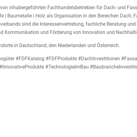
von inhabergeführten Fachhandelsbetrieben für Dach- und Fassa
e | Baumetalle | Holz als Organisation in den Bereichen Dach,
verbands sind die Interessenvertretung, fachliche Beratung un
nd Kommunikation und Förderung von Innovation und Nachhalti
dorte in Deutschland, den Niederlanden und Österreich.
tionsgüter #FDFKatalog #FDFProdukte #DachInvestitionen #Fa
t #InnovativeProdukte #TechnologieImBau #BaubrancheInvesti